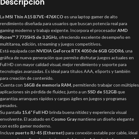
Descripción
La
MSI Thin A15 B7VE-476XCO
es una laptop gamer de alto
rendimiento diseñada para usuarios que buscan potencia real para
gaming moderno y trabajo exigente. Incorpora el procesador
AMD
Ryzen™ 7 7735HS de 3.2GHz
, ofreciendo excelente desempeño en
multitarea, edición, streaming y juegos competitivos.
Está equipada con
NVIDIA GeForce RTX 4050 de 6GB GDDR6
, una
gráfica de nueva generación que permite disfrutar juegos actuales en
Full HD con mayor calidad visual, mejor rendimiento y soporte para
tecnologías avanzadas. Es ideal para títulos AAA, eSports y también
para creación de contenido.
Cuenta con
16GB de memoria RAM
, permitiendo trabajar con múltiples
aplicaciones sin pérdida de fluidez, junto a un
SSD de 512GB
que
garantiza arranques rápidos y cargas ágiles en juegos y programas
pesados.
Su pantalla
15.6” Full HD
brinda buena nitidez y experiencia visual
envolvente. El acabado en
Cosmo Gray
mantiene un diseño elegante
con estilo gamer moderno.
Incluye
puerto RJ-45 (Ethernet)
para conexión estable por cable, ideal