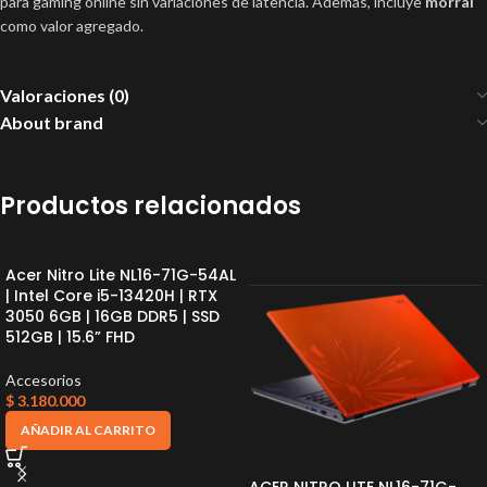
para gaming online sin variaciones de latencia. Además, incluye
morral
como valor agregado.
Valoraciones (0)
About brand
Productos relacionados
Acer Nitro Lite NL16-71G-54AL
| Intel Core i5-13420H | RTX
3050 6GB | 16GB DDR5 | SSD
512GB | 15.6” FHD
Accesorios
$
3.180.000
AÑADIR AL CARRITO