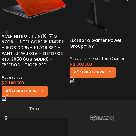
ACER NITRO LITE NL16-71G-
Escritorio Gamer Power
57G5 – INTEL CORE I5 13420H
Group™ AY-1
– 16GB DDR5 – 512GB SSD –
PANT 16″ WUXGA – GEFORCE
Accesorios
,
Escritorio Gamer
RTX 3050 6GB GDDR6 –
$
1.300.000
FREEDOS – TIGER RED
AÑADIR AL CARRITO
Accesorios
$
3.180.000
AÑADIR AL CARRITO
Trust