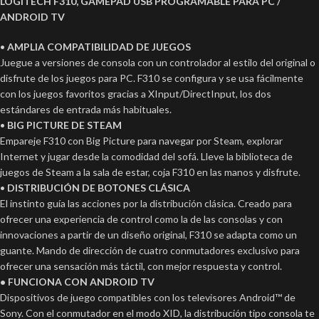
LOGITECH F310, GAMEPAD USB PROGRAMABLE PARA PC /
ANDROID TV
•
AMPLIA COMPATIBILIDAD DE JUEGOS
Juegue a versiones de consola con un controlador al estilo del original o
disfrute de los juegos para PC. F310 se configura y se usa fácilmente
con los juegos favoritos gracias a XInput/DirectInput, los dos
estándares de entrada más habituales.
•
BIG PICTURE DE STEAM
Empareje F310 con Big Picture para navegar por Steam, explorar
Internet y jugar desde la comodidad del sofá. Lleve la biblioteca de
juegos de Steam a la sala de estar, coja F310 en las manos y disfrute.
•
DISTRIBUCIÓN DE BOTONES CLÁSICA
El instinto guía las acciones por la distribución clásica. Creado para
ofrecer una experiencia de control como la de las consolas y con
innovaciones a partir de un diseño original, F310 se adapta como un
guante. Mando de dirección de cuatro conmutadores exclusivo para
ofrecer una sensación más táctil, con mejor respuesta y control.
• FUNCIONA CON ANDROID TV
Dispositivos de juego compatibles con los televisores Android™ de
Sony. Con el conmutador en el modo XID, la distribución tipo consola te