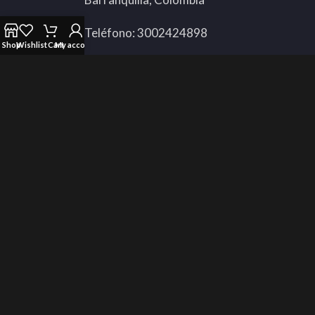
Teléfono: 3002424898
Shop
Wishlist
Cart
My account
Whatsapp:
311 3592451
Todos Los Derechos Reservados © 2025 Compugamer.
Utilizamos cookies para mejorar su experiencia en nuestro
sitio web. Al navegar por este sitio web, acepta nuestro uso