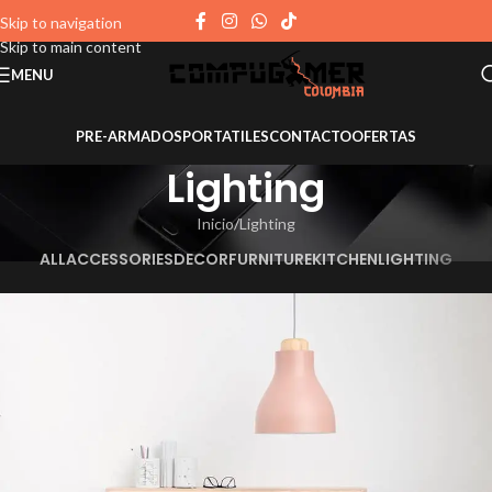
Skip to navigation
Skip to main content
MENU
PRE-ARMADOS
PORTATILES
CONTACTO
OFERTAS
Lighting
Inicio
Lighting
ALL
ACCESSORIES
DECOR
FURNITURE
KITCHEN
LIGHTING