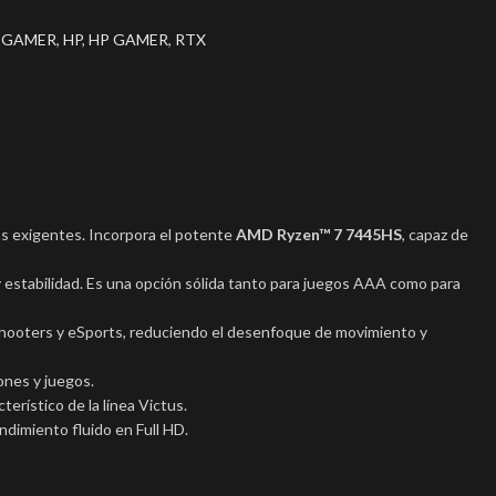
GAMER
,
HP
,
HP GAMER
,
RTX
as exigentes. Incorpora el potente
AMD Ryzen™ 7 7445HS
, capaz de
 y estabilidad. Es una opción sólida tanto para juegos AAA como para
 shooters y eSports, reduciendo el desenfoque de movimiento y
ones y juegos.
erístico de la línea Victus.
dimiento fluido en Full HD.