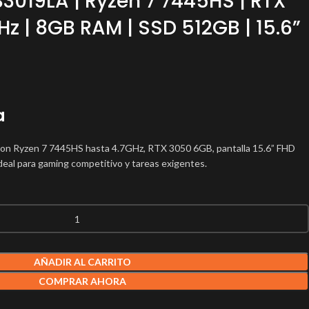
B3019LA | Ryzen 7 7445HS | RTX
Hz | 8GB RAM | SSD 512GB | 15.6”
a
on Ryzen 7 7445HS hasta 4.7GHz, RTX 3050 6GB, pantalla 15.6” FHD
al para gaming competitivo y tareas exigentes.
AÑADIR AL CARRITO
COMPRAR AHORA