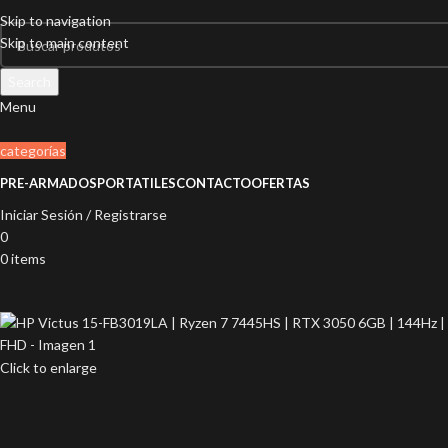
Skip to navigation
Skip to main content
Search
Menu
categorías
PRE-ARMADOS
PORTATILES
CONTACTO
OFERTAS
Iniciar Sesión / Registrarse
0
0
items
Click to enlarge