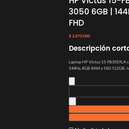
HP Victus 15-F
3050 6GB | 144
FHD
$
2.870.000
Descripción cort
Laptop HP Victus 15-FB3019LA c
144Hz, 8GB RAM y SSD 512GB. Ide