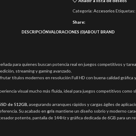
Añadir a lista de deseos
Categoría:
Accesorios
Etiquetas:
Share:
DESCRIPCIÓN
VALORACIONES (0)
ABOUT BRAND
señada para quienes buscan potencia real en juegos competitivos y tare
edición, streaming y gaming avanzado.
sfrutar títulos modernos en resolución Full HD con buena calidad gráfica
periencia visual mucho más fluida, ideal para juegos competitivos como
SSD de 512GB
, asegurando arranques rápidos y cargas ágiles de aplicaci
preferencia. Su acabado en
gris
mantiene un diseño sobrio y moderno caract
sador potente, pantalla de 144Hz y gráfica dedicada de 6GB para un ren