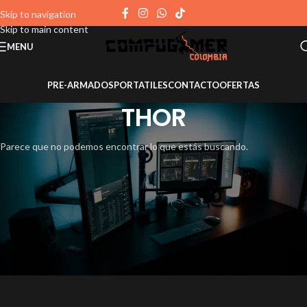
Skip to navigation
Skip to main content
MENU
PRE-ARMADOS
PORTATILES
CONTACTO
OFERTAS
THOR
Parece que no podemos encontrar lo que estás buscando.