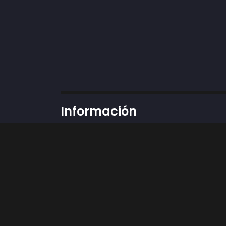
Información
Dirección:
Cra 43 # 50-12 locales 37 y 89, 
Teléfono: 3002424898
Whatsapp:
311 3592451