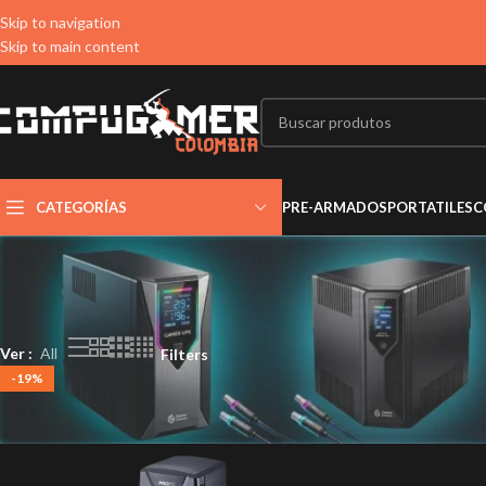
Skip to navigation
Skip to main content
CATEGORÍAS
PRE-ARMADOS
PORTATILES
C
Ver
All
Filters
-19%