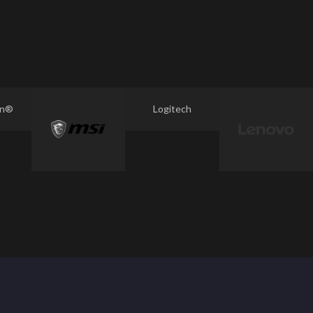
on®
Logitech