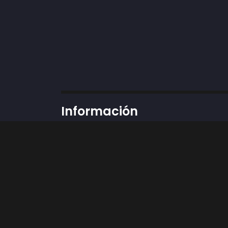
Información
Dirección:
Cra 43 # 50-12 locales 37 y 89, 
Teléfono: 3002424898
Whatsapp:
311 3592451