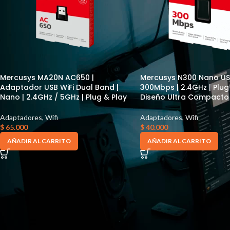
Mercusys MA20N AC650 |
Mercusys N300 Nano USB
Adaptador USB WiFi Dual Band |
300Mbps | 2.4GHz | Plug 
Nano | 2.4GHz / 5GHz | Plug & Play
Diseño Ultra Compacto
Adaptadores
,
Wifi
Adaptadores
,
Wifi
$
65.000
$
40.000
AÑADIR AL CARRITO
AÑADIR AL CARRITO