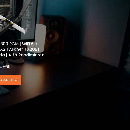
800 PCIe | WiFi 6 +
5.2 | Archer TX20E |
a | Alto Rendimiento
s
,
Wifi
L CARRITO