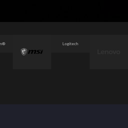
on®
Logitech