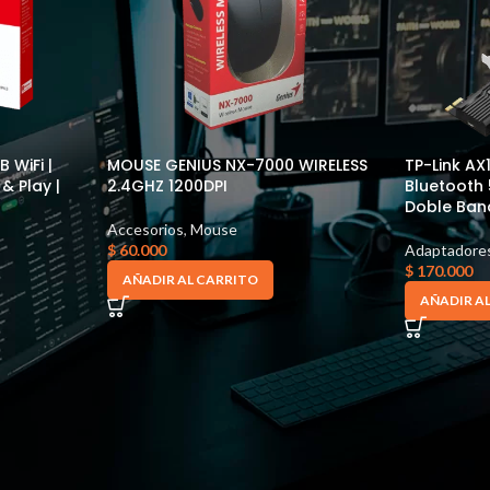
 WiFi |
MOUSE GENIUS NX-7000 WIRELESS
TP-Link AX1
& Play |
2.4GHZ 1200DPI
Bluetooth 
Doble Band
Accesorios
,
Mouse
$
60.000
Adaptadore
$
170.000
AÑADIR AL CARRITO
AÑADIR A