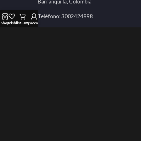
Barranquilla, Colombia
Teléfono: 3002424898
Shop
Wishlist
Cart
My account
Whatsapp:
311 3592451
Todos Los Derechos Reservados © 2025 Compugamer.
Utilizamos cookies para mejorar su experiencia en nuestro
sitio web. Al navegar por este sitio web, acepta nuestro uso