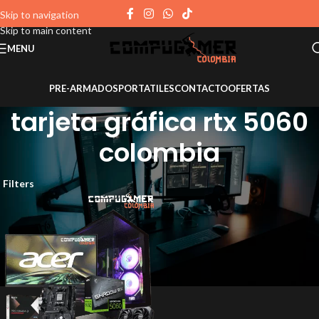
Skip to navigation
Skip to main content
MENU
PRE-ARMADOS
PORTATILES
CONTACTO
OFERTAS
tarjeta gráfica rtx 5060
colombia
Filters