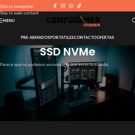
Skip to navigation
Skip to main content
MENU
PRE-ARMADOS
PORTATILES
CONTACTO
OFERTAS
SSD NVMe
Parece que no podemos encontrar lo que estás buscando.