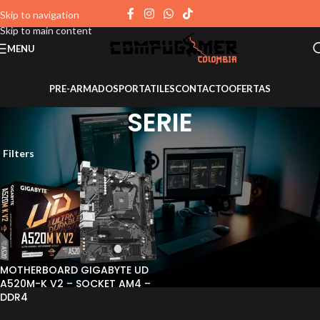
Skip to navigation
Skip to main content
MENU
PRE-ARMADOS
PORTATILES
CONTACTO
OFERTAS
SERIE
Filters
MOTHERBOARD GIGABYTE UD
A520M-K V2 – SOCKET AM4 –
DDR4