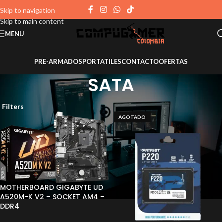
Skip to navigation
Skip to main content
MENU
PRE-ARMADOS
PORTATILES
CONTACTO
OFERTAS
SATA
Filters
AGOTADO
MOTHERBOARD GIGABYTE UD
A520M-K V2 – SOCKET AM4 –
DDR4