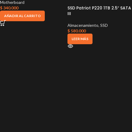
Motherboard
SSD Patriot P220 1TB 2.5″ SATA
$
340.000
III
AÑADIR AL CARRITO
Almacenamiento
,
SSD
$
580.000
LEER MÁS