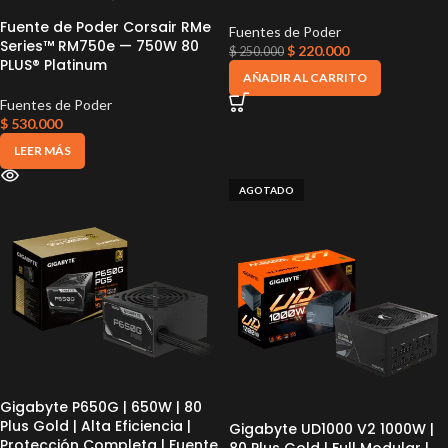
Fuente de Poder Corsair RMe
Fuentes de Poder
Series™ RM750e — 750W 80
$
220.000
$
250.000
PLUS® Platinum
AÑADIR AL CARRITO
Fuentes de Poder
$
530.000
LEER MÁS
AGOTADO
Gigabyte P650G | 650W | 80
Plus Gold | Alta Eficiencia |
Gigabyte UD1000 V2 1000W |
Protección Completa | Fuente