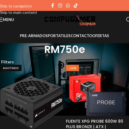
Skip to navigation
Skip to main content
MENU
PRE-ARMADOS
PORTATILES
CONTACTO
OFERTAS
RM750e
Filters
AGOTADO
-12%
FUENTE XPG PROBE 600W 80
PLUS BRONZE | ATX |