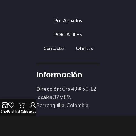
Pre-Armados
PORTATILES
Contacto
Ofertas
Información
Dirección:
Cra 43 # 50-12
locales 37 y 89,
Barranquilla, Colombia
Shop
Wishlist
Cart
My account
Teléfono: 3002424898
Whatsapp:
311 3592451