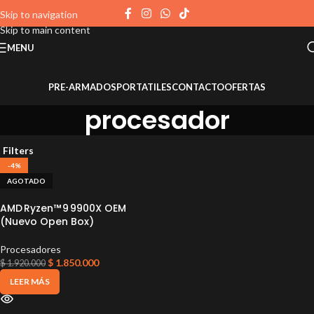
Skip to navigation
Skip to main content
MENU
PRE-ARMADOS
PORTATILES
CONTACTO
OFERTAS
procesador
Filters
-4%
AGOTADO
AMD Ryzen™ 9 9900X OEM
(Nuevo Open Box)
Procesadores
$
1.850.000
$
1.920.000
LEER MÁS