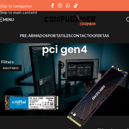
Skip to navigation
Skip to main content
MENU
PRE-ARMADOS
PORTATILES
CONTACTO
OFERTAS
pci gen4
Filters
AGOTADO