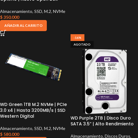
Almacenamiento
,
SSD
,
M.2
,
NVMe
$
350.000
AÑADIR AL CARRITO
-16%
AGOTADO
WD Green 1TB M.2 NVMe | PCIe
3.0 x4 | Hasta 3200MB/s | SSD
Western Digital
WD Purple 2TB | Disco Duro
SATA 3.5” | Alto Rendimiento
Almacenamiento
,
SSD
,
M.2
,
NVMe
$
580.000
Almacenamiento
,
Discos Duros
,