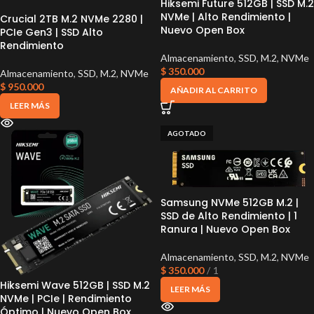
Hiksemi Future 512GB | SSD M.2
NVMe | Alto Rendimiento |
Crucial 2TB M.2 NVMe 2280 |
Nuevo Open Box
PCIe Gen3 | SSD Alto
Rendimiento
Almacenamiento
,
SSD
,
M.2
,
NVMe
$
350.000
Almacenamiento
,
SSD
,
M.2
,
NVMe
$
950.000
AÑADIR AL CARRITO
LEER MÁS
AGOTADO
Samsung NVMe 512GB M.2 |
SSD de Alto Rendimiento | 1
Ranura | Nuevo Open Box
Almacenamiento
,
SSD
,
M.2
,
NVMe
$
350.000
1
Hiksemi Wave 512GB | SSD M.2
LEER MÁS
NVMe | PCIe | Rendimiento
Óptimo | Nuevo Open Box