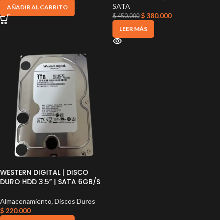
SATA
AÑADIR AL CARRITO
$
380.000
$
450.000
LEER MÁS
WESTERN DIGITAL | DISCO
DURO HDD 3.5” | SATA 6GB/S
Almacenamiento
,
Discos Duros
$
220.000