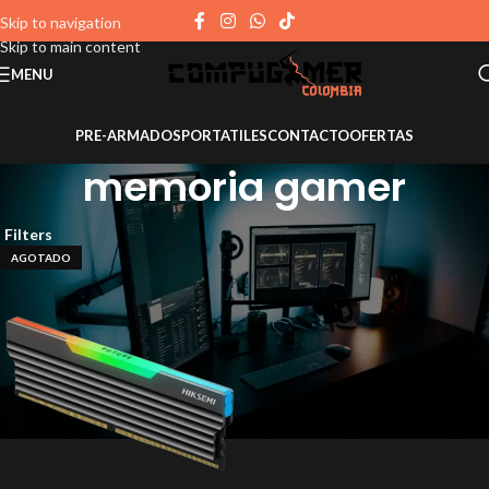
Skip to navigation
Skip to main content
MENU
PRE-ARMADOS
PORTATILES
CONTACTO
OFERTAS
memoria gamer
Filters
AGOTADO