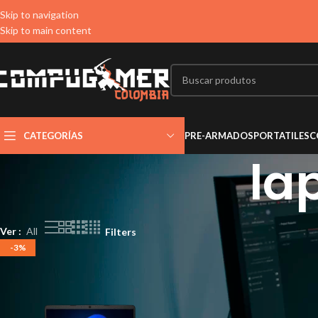
Skip to navigation
Skip to main content
CATEGORÍAS
PRE-ARMADOS
PORTATILES
C
la
Ver
All
Filters
-3%