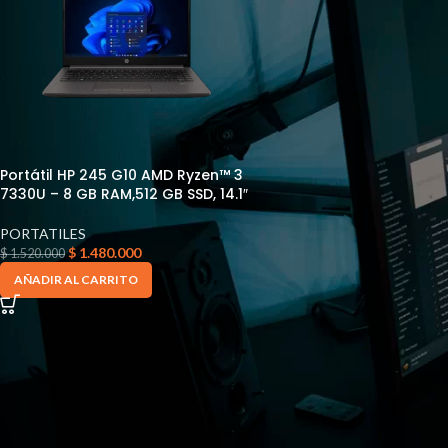
Portátil HP 245 G10 AMD Ryzen™ 3
7330U – 8 GB RAM,512 GB SSD, 14.1″
PORTATILES
$
1.480.000
$
1.520.000
AÑADIR AL CARRITO