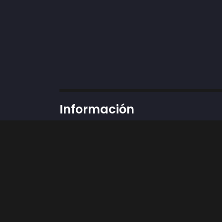
Información
Dirección:
Cra 43 # 50-12 locales 37 y 89, 
Teléfono: 3002424898
Whatsapp:
311 3592451