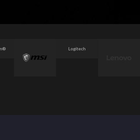
on®
Logitech