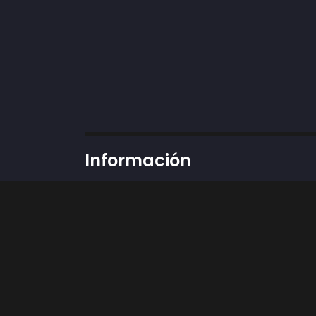
Información
Dirección:
Cra 43 # 50-12 locales 37 y 89, 
Teléfono: 3002424898
Whatsapp:
311 3592451