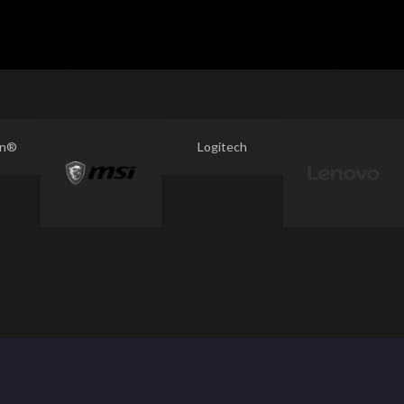
on®
Logitech