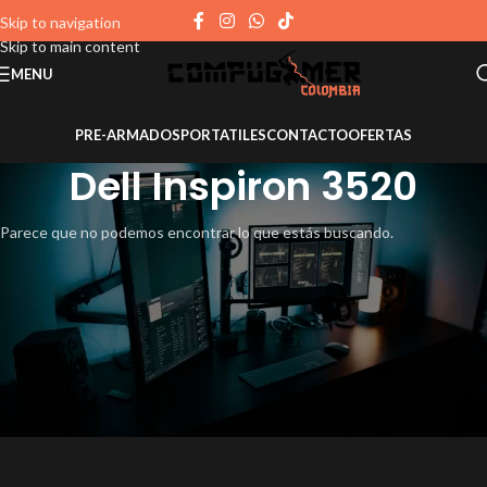
Skip to navigation
Skip to main content
MENU
PRE-ARMADOS
PORTATILES
CONTACTO
OFERTAS
Dell Inspiron 3520
Parece que no podemos encontrar lo que estás buscando.