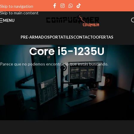
Skip to navigation
Skip to main content
MENU
PRE-ARMADOS
PORTATILES
CONTACTO
OFERTAS
Core i5-1235U
Parece que no podemos encontrar lo que estás buscando.