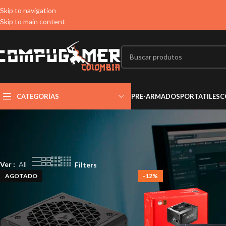
Skip to navigation
Skip to main content
CATEGORÍAS
PRE-ARMADOS
PORTATILES
C
Ver
All
Filters
AGOTADO
-12%