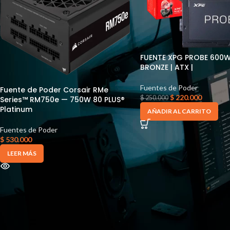
FUENTE XPG PROBE 600W
BRONZE | ATX |
Fuentes de Poder
Fuente de Poder Corsair RMe
$
220.000
$
250.000
Series™ RM750e — 750W 80 PLUS®
Platinum
AÑADIR AL CARRITO
Fuentes de Poder
$
530.000
LEER MÁS