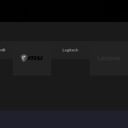
on®
Logitech