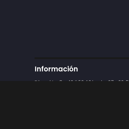
Información
Dirección:
Cra 43 # 50-12 locales 37 y 89, 
Teléfono: 3002424898
Whatsapp:
311 3592451