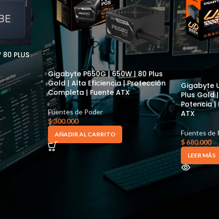
 80 PLUS
Gigabyte P650G | 650W | 80 Plus
Gold | Alta Eficiencia | Protección
Gigabyte 
Completa | Fuente ATX
Plus Gold |
Potencia |
Fuentes de Poder
ATX
$
300.000
Fuentes de 
AÑADIR AL CARRITO
$
680.000
LEER MÁS