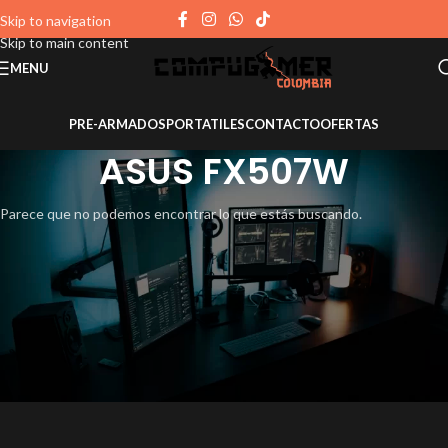
Skip to navigation
Skip to main content
MENU
PRE-ARMADOS
PORTATILES
CONTACTO
OFERTAS
ASUS FX507W
Parece que no podemos encontrar lo que estás buscando.