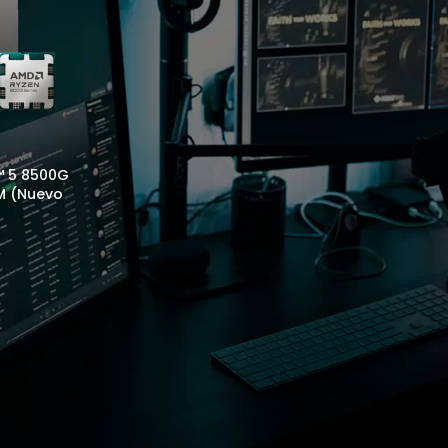
™ 5 8500G
EM (Nuevo