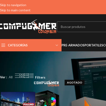
Skip to navigation
Skip to main content
CATEGORÍAS
PRE-ARMADOS
PORTATILES
C
Ver
All
Filters
AGOTADO