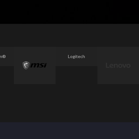
on®
Logitech