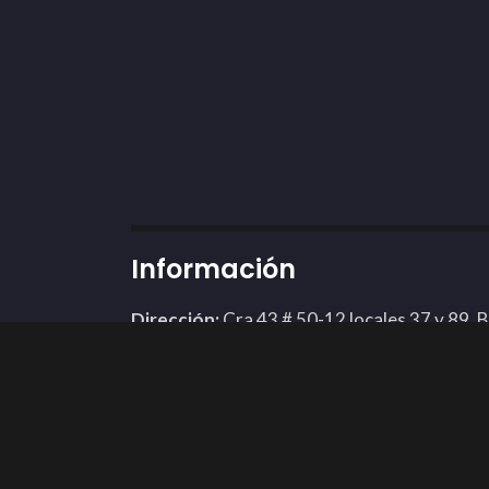
Información
Dirección:
Cra 43 # 50-12 locales 37 y 89, 
Teléfono: 3002424898
Whatsapp:
311 3592451